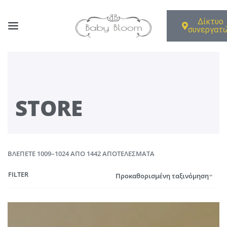
Δίκτυο
συνεργατ
STORE
ΒΛΈΠΕΤΕ 1009–1024 ΑΠΌ 1442 ΑΠΟΤΕΛΈΣΜΑΤΑ
FILTER
Προκαθορισμένη ταξινόμηση